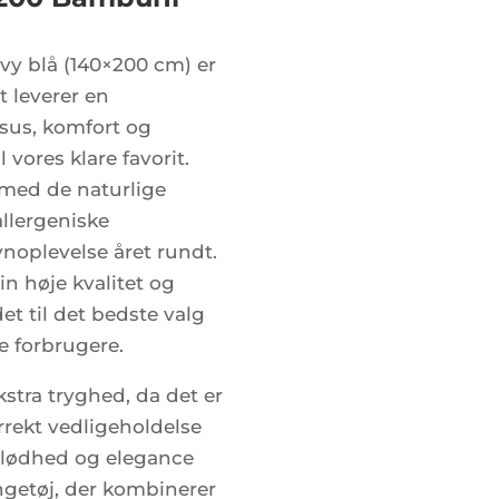
y blå (140×200 cm) er
t leverer en
sus, komfort og
 vores klare favorit.
med de naturlige
llergeniske
vnoplevelse året rundt.
in høje kvalitet og
et til det bedste valg
e forbrugere.
stra tryghed, da det er
orrekt vedligeholdelse
 blødhed og elegance
engetøj, der kombinerer