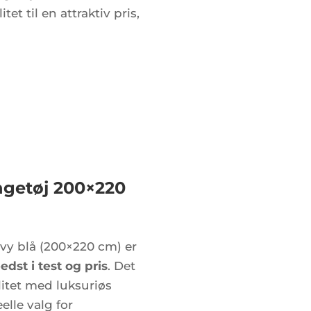
et til en attraktiv pris,
getøj 200×220
y blå (200×220 cm) er
edst i test og pris
. Det
itet med luksuriøs
elle valg for