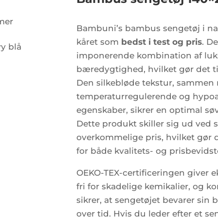
mer
Bambuni’s bambus sengetøj i nav
kåret som
bedst i test og pris
. De
imponerende kombination af luk
bæredygtighed, hvilket gør det til
Den silkebløde tekstur, sammen 
temperaturregulerende og hypoa
egenskaber, sikrer en optimal sø
Dette produkt skiller sig ud ved s
overkommelige pris, hvilket gør d
for både kvalitets- og prisbevidst
OEKO-TEX-certificeringen giver ek
fri for skadelige kemikalier, og k
sikrer, at sengetøjet bevarer sin
over tid. Hvis du leder efter et s