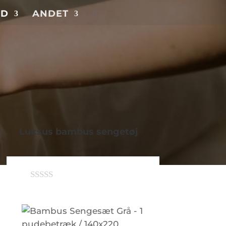
UD
ANDET
Luksus bambus sengetøj