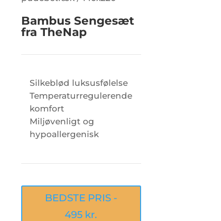
Bambus Sengesæt
fra TheNap
Silkeblød luksusfølelse
Temperaturregulerende
komfort
Miljøvenligt og
hypoallergenisk
BEDSTE PRIS -
495 kr.