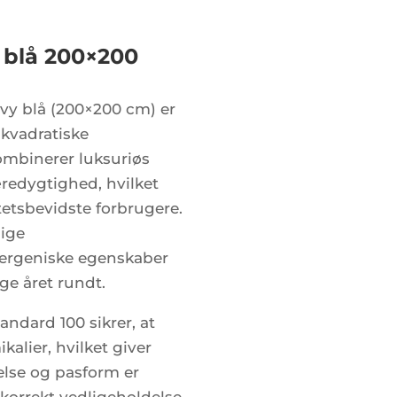
 blå 200×200
vy blå (200×200 cm) er
 kvadratiske
mbinerer luksuriøs
æredygtighed, hvilket
itetsbevidste forbrugere.
lige
lergeniske egenskaber
ge året rundt.
ndard 100 sikrer, at
kalier, hvilket giver
else og pasform er