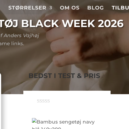
J
STØRRELSER
OM OS
BLOG
TILB
ØJ BLACK WEEK 2026
f Anders Vajhøj
me links.
BEDST I TEST & PRIS