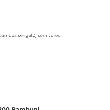
e bambus sengetøj som vores
×200 Bambuni