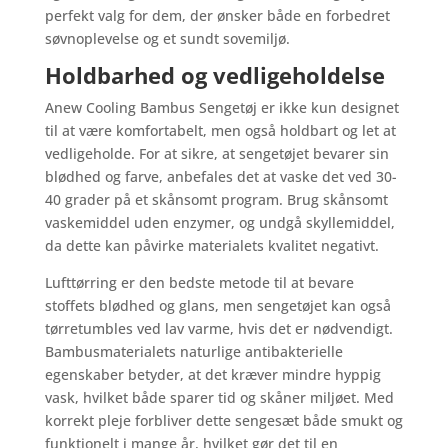
perfekt valg for dem, der ønsker både en forbedret
søvnoplevelse og et sundt sovemiljø.
Holdbarhed og vedligeholdelse
Anew Cooling Bambus Sengetøj er ikke kun designet
til at være komfortabelt, men også holdbart og let at
vedligeholde. For at sikre, at sengetøjet bevarer sin
blødhed og farve, anbefales det at vaske det ved 30-
40 grader på et skånsomt program. Brug skånsomt
vaskemiddel uden enzymer, og undgå skyllemiddel,
da dette kan påvirke materialets kvalitet negativt.
Lufttørring er den bedste metode til at bevare
stoffets blødhed og glans, men sengetøjet kan også
tørretumbles ved lav varme, hvis det er nødvendigt.
Bambusmaterialets naturlige antibakterielle
egenskaber betyder, at det kræver mindre hyppig
vask, hvilket både sparer tid og skåner miljøet. Med
korrekt pleje forbliver dette sengesæt både smukt og
funktionelt i mange år, hvilket gør det til en