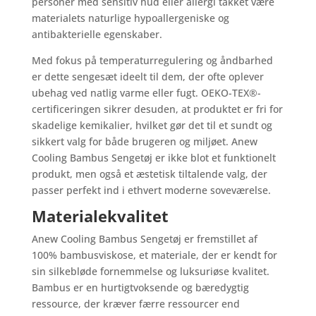
personer med sensitiv hud eller allergi takket være
materialets naturlige hypoallergeniske og
antibakterielle egenskaber.
Med fokus på temperaturregulering og åndbarhed
er dette sengesæt ideelt til dem, der ofte oplever
ubehag ved natlig varme eller fugt. OEKO-TEX®-
certificeringen sikrer desuden, at produktet er fri for
skadelige kemikalier, hvilket gør det til et sundt og
sikkert valg for både brugeren og miljøet. Anew
Cooling Bambus Sengetøj er ikke blot et funktionelt
produkt, men også et æstetisk tiltalende valg, der
passer perfekt ind i ethvert moderne soveværelse.
Materialekvalitet
Anew Cooling Bambus Sengetøj er fremstillet af
100% bambusviskose, et materiale, der er kendt for
sin silkebløde fornemmelse og luksuriøse kvalitet.
Bambus er en hurtigtvoksende og bæredygtig
ressource, der kræver færre ressourcer end