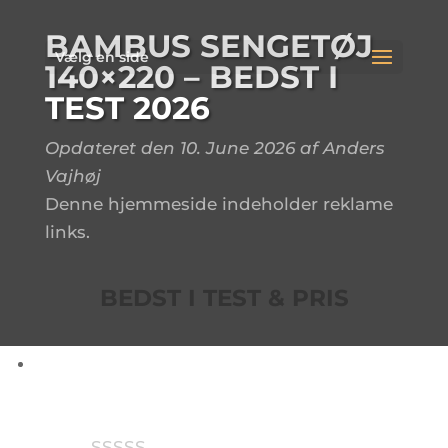
BAMBUS SENGETØJ
Vælg en side
140×220 – BEDST I
TEST 2026
Opdateret den 10. June 2026 af Anders
Vajhøj
Denne hjemmeside indeholder reklame
links.
BEDST I TEST & PRIS