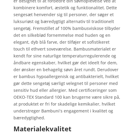
er designet til at forbedre din søvnoplevelse ved at
kombinere komfort, æstetik og funktionalitet. Dette
sengesæt henvender sig til personer, der søger et
luksuriøst og bæredygtigt alternativ til traditionelt
sengetøj. Fremstillet af 100% bambusviskose tilbyder
det en silkeblød fornemmelse mod huden og en
elegant, dyb blå farve, der tilføjer et sofistikeret
touch til ethvert soveværelse. Bambusmaterialet er
kendt for sine naturlige temperaturregulerende og
åndbare egenskaber, hvilket gør det ideelt for dem,
der ønsker en behagelig søvn året rundt. Derudover
er bambus hypoallergenisk og antibakterielt, hvilket
gør dette sengetøj særligt velegnet til personer med
sensitiv hud eller allergier. Med certificeringer som
OEKO-TEX Standard 100 kan brugerne være sikre på,
at produktet er fri for skadelige kemikalier, hvilket
understreger Bambuni’s engagement i kvalitet og
bæredygtighed.
Materialekvalitet