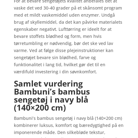
For at bevare sengetøjets kvalitet anbefales det at
vaske det ved 30-40 grader på et skånsomt program
med et mildt vaskemiddel uden enzymer. Undgå
brug af skyllemiddel, da det kan påvirke materialets
egenskaber negativt. Lufttørring er ideelt for at
bevare stoffets blødhed og form, men hvis
tørretumbling er nødvendig, bør det ske ved lav
varme. Ved at følge disse plejeinstruktioner kan
sengetøjet bevare sin blødhed, farve og
funktionalitet i lang tid, hvilket gør det til en
værdifuld investering i din søvnkomfort.
Samlet vurdering
Bambuni’s bambus
sengetøj i navy blå
(140×200 cm)
Bambuni’s bambus sengetøj i navy blå (140×200 cm)
kombinerer luksus, komfort og bæredygtighed på en
imponerende måde. Den silkebløde tekstur,