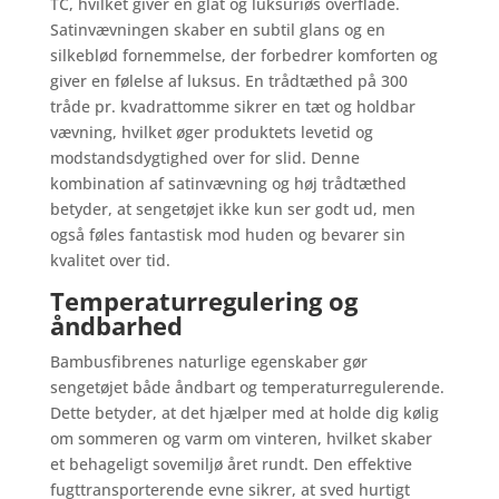
TC, hvilket giver en glat og luksuriøs overflade.
Satinvævningen skaber en subtil glans og en
silkeblød fornemmelse, der forbedrer komforten og
giver en følelse af luksus. En trådtæthed på 300
tråde pr. kvadrattomme sikrer en tæt og holdbar
vævning, hvilket øger produktets levetid og
modstandsdygtighed over for slid. Denne
kombination af satinvævning og høj trådtæthed
betyder, at sengetøjet ikke kun ser godt ud, men
også føles fantastisk mod huden og bevarer sin
kvalitet over tid.
Temperaturregulering og
åndbarhed
Bambusfibrenes naturlige egenskaber gør
sengetøjet både åndbart og temperaturregulerende.
Dette betyder, at det hjælper med at holde dig kølig
om sommeren og varm om vinteren, hvilket skaber
et behageligt sovemiljø året rundt. Den effektive
fugttransporterende evne sikrer, at sved hurtigt