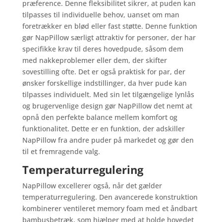
præference. Denne fleksibilitet sikrer, at puden kan
tilpasses til individuelle behov, uanset om man
foretrækker en blød eller fast støtte. Denne funktion
gør NapPillow særligt attraktiv for personer, der har
specifikke krav til deres hovedpude, såsom dem
med nakkeproblemer eller dem, der skifter
sovestilling ofte. Det er også praktisk for par, der
ønsker forskellige indstillinger, da hver pude kan
tilpasses individuelt. Med sin let tilgængelige lynlås
og brugervenlige design gør NapPillow det nemt at
opnå den perfekte balance mellem komfort og
funktionalitet. Dette er en funktion, der adskiller
NapPillow fra andre puder på markedet og gør den
til et fremragende valg.
Temperaturregulering
NapPillow excellerer også, når det gælder
temperaturregulering. Den avancerede konstruktion
kombinerer ventileret memory foam med et åndbart
bambusbetræk, som hjælper med at holde hovedet