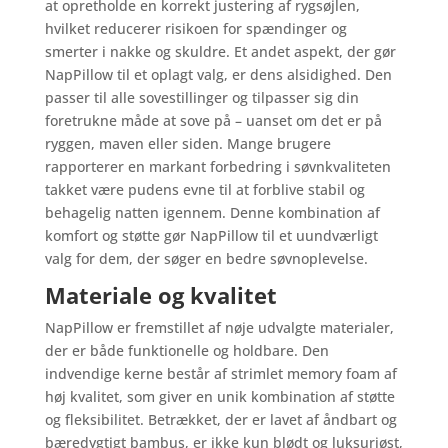
at opretholde en korrekt justering af rygsøjlen,
hvilket reducerer risikoen for spændinger og
smerter i nakke og skuldre. Et andet aspekt, der gør
NapPillow til et oplagt valg, er dens alsidighed. Den
passer til alle sovestillinger og tilpasser sig din
foretrukne måde at sove på – uanset om det er på
ryggen, maven eller siden. Mange brugere
rapporterer en markant forbedring i søvnkvaliteten
takket være pudens evne til at forblive stabil og
behagelig natten igennem. Denne kombination af
komfort og støtte gør NapPillow til et uundværligt
valg for dem, der søger en bedre søvnoplevelse.
Materiale og kvalitet
NapPillow er fremstillet af nøje udvalgte materialer,
der er både funktionelle og holdbare. Den
indvendige kerne består af strimlet memory foam af
høj kvalitet, som giver en unik kombination af støtte
og fleksibilitet. Betrækket, der er lavet af åndbart og
bæredygtigt bambus, er ikke kun blødt og luksuriøst,