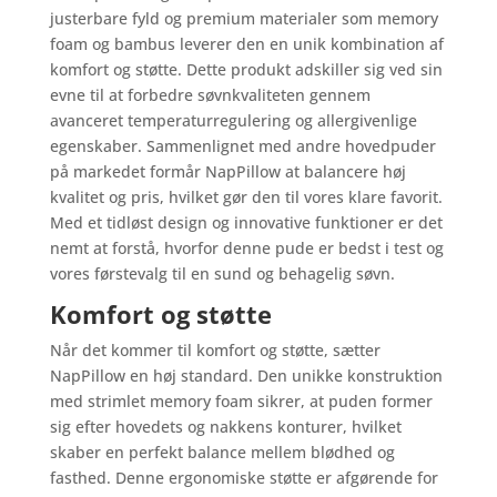
justerbare fyld og premium materialer som memory
foam og bambus leverer den en unik kombination af
komfort og støtte. Dette produkt adskiller sig ved sin
evne til at forbedre søvnkvaliteten gennem
avanceret temperaturregulering og allergivenlige
egenskaber. Sammenlignet med andre hovedpuder
på markedet formår NapPillow at balancere høj
kvalitet og pris, hvilket gør den til vores klare favorit.
Med et tidløst design og innovative funktioner er det
nemt at forstå, hvorfor denne pude er bedst i test og
vores førstevalg til en sund og behagelig søvn.
Komfort og støtte
Når det kommer til komfort og støtte, sætter
NapPillow en høj standard. Den unikke konstruktion
med strimlet memory foam sikrer, at puden former
sig efter hovedets og nakkens konturer, hvilket
skaber en perfekt balance mellem blødhed og
fasthed. Denne ergonomiske støtte er afgørende for