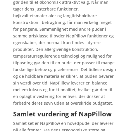
gør den til et økonomisk attraktivt valg. Når man
tager dens justerbare funktioner,
højkvalitetsmaterialer og langtidsholdbare
konstruktion i betragtning, får man virkelig meget
for pengene. Sammenlignet med andre puder i
samme prisklasse tilbyder NapPillow funktioner og
egenskaber, der normalt kun findes i dyrere
produkter. Den allergivenlige konstruktion,
temperaturregulerende teknologi og mulighed for
tilpasning gør den til en pude, der passer til mange
forskellige behov og præferencer. Det tidløse design
og de holdbare materialer sikrer, at puden bevarer
sin værdi over tid. NapPillow leverer en balance
mellem luksus og funktionalitet, hvilket gør den til
en oplagt investering for enhver, der ønsker at
forbedre deres søvn uden at overskride budgettet.
Samlet vurdering af NapPillow
Samlet set er NapPillow en hovedpude, der leverer
på alle fronter. Fra dens ergonomiske støtte og