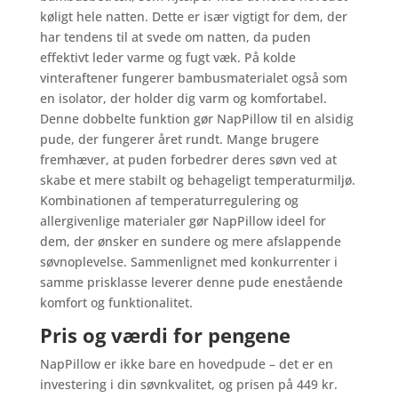
køligt hele natten. Dette er især vigtigt for dem, der
har tendens til at svede om natten, da puden
effektivt leder varme og fugt væk. På kolde
vinteraftener fungerer bambusmaterialet også som
en isolator, der holder dig varm og komfortabel.
Denne dobbelte funktion gør NapPillow til en alsidig
pude, der fungerer året rundt. Mange brugere
fremhæver, at puden forbedrer deres søvn ved at
skabe et mere stabilt og behageligt temperaturmiljø.
Kombinationen af temperaturregulering og
allergivenlige materialer gør NapPillow ideel for
dem, der ønsker en sundere og mere afslappende
søvnoplevelse. Sammenlignet med konkurrenter i
samme prisklasse leverer denne pude enestående
komfort og funktionalitet.
Pris og værdi for pengene
NapPillow er ikke bare en hovedpude – det er en
investering i din søvnkvalitet, og prisen på 449 kr.