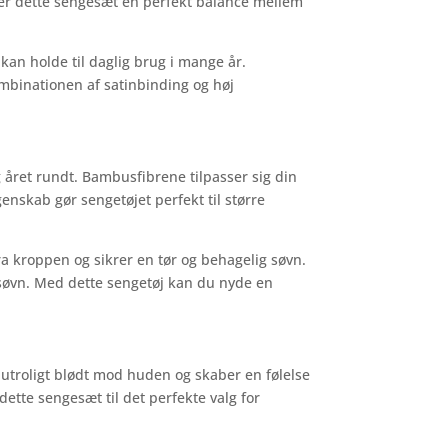
yder dette sengesæt en perfekt balance mellem
kan holde til daglig brug i mange år.
Kombinationen af satinbinding og høj
 året rundt. Bambusfibrene tilpasser sig din
skab gør sengetøjet perfekt til større
ra kroppen og sikrer en tør og behagelig søvn.
 søvn. Med dette sengetøj kan du nyde en
s utroligt blødt mod huden og skaber en følelse
dette sengesæt til det perfekte valg for