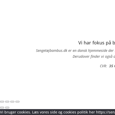
Vi har fokus på
Sengetøjbambus.dk er en dansk hjemmeside der l
Derudover finder vi også d
CVR:
35 
Vi bruger cookies. Læs vores side og cookies politik her https://s