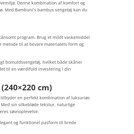
sovemiljø. Denne kombination af komfort og
miljø. Med Bambuni’s bambus sengetøj kan du
 skånsomt program. Brug et mildt vaskemiddel
 metode til at bevare materialets form og
igt bomuldssengetøj, hvilket både skåner
et til en værdifuld investering i din
 (240×220 cm)
 tilbyder en perfekt kombination af luksuriøs
. Med sin silkebløde tekstur, naturlige
eres søvnoplevelse.
elegant og funktionel pasform til brede