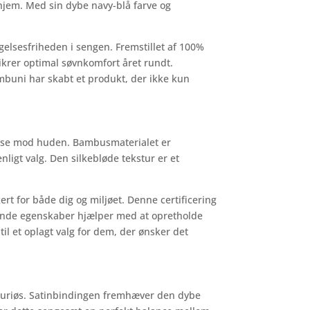
 hjem. Med sin dybe navy-blå farve og
elsesfriheden i sengen. Fremstillet af 100%
krer optimal søvnkomfort året rundt.
ambuni har skabt et produkt, der ikke kun
else mod huden. Bambusmaterialet er
ligt valg. Den silkebløde tekstur er et
ert for både dig og miljøet. Denne certificering
rende egenskaber hjælper med at opretholde
il et oplagt valg for dem, der ønsker det
uksuriøs. Satinbindingen fremhæver den dybe