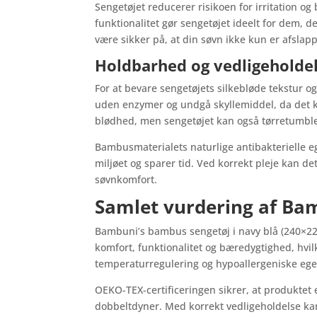
Sengetøjet reducerer risikoen for irritation o
funktionalitet gør sengetøjet ideelt for dem,
være sikker på, at din søvn ikke kun er afsla
Holdbarhed og vedligeholde
For at bevare sengetøjets silkebløde tekstur 
uden enzymer og undgå skyllemiddel, da det ka
blødhed, men sengetøjet kan også tørretumbles
Bambusmaterialets naturlige antibakterielle e
miljøet og sparer tid. Ved korrekt pleje kan det
søvnkomfort.
Samlet vurdering af Bam
Bambuni’s bambus sengetøj i navy blå (240×2
komfort, funktionalitet og bæredygtighed, hvilk
temperaturregulering og hypoallergeniske egen
OEKO-TEX-certificeringen sikrer, at produktet e
dobbeltdyner. Med korrekt vedligeholdelse kan