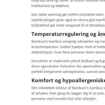
navy-blå farve og sikrer, at stoffet forbliver
holdbarhed og blødhed.
Den tætte vævning gør stoffet slidstærkt uden 
Satinbindingen giver også en ekstra glat overf
trådtæthed gør dette sengesæt til et førstekla
Temperaturregulering og å
Bambuni’s bambus sengetøj udmærker sig med si
kropstemperatur, hvilket hjælper med at hold
dobbeltdyner, hvor flere personer deler dyne
Derudover er materialet yderst åndbart og fugt
Disse egenskaber forbedrer din søvnkvalitet 
perfekt tempereret søvnoplevelse, uanset sæs
Komfort og hypoallergenisk
Den silkebløde tekstur af Bambuni’s bambus sen
af velvære, hver gang du lægger dig til at sove
personer med sensitiv hud eller allergier.