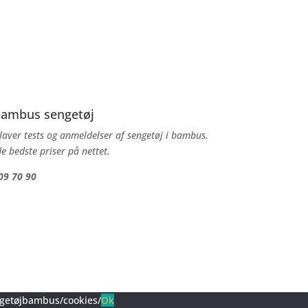
 bambus sengetøj
aver tests og anmeldelser af sengetøj i bambus.
e bedste priser på nettet.
09 70 90
engetøjbambus/cookies/
Ok