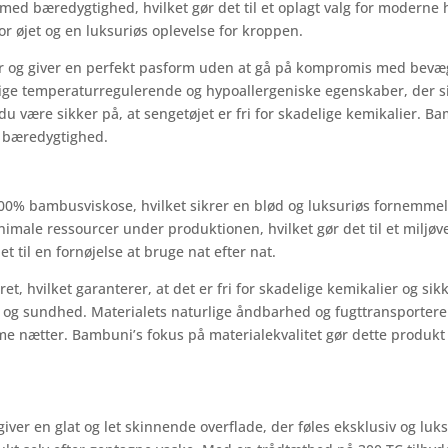
med bæredygtighed, hvilket gør det til et oplagt valg for moderne
or øjet og en luksuriøs oplevelse for kroppen.
er og giver en perfekt pasform uden at gå på kompromis med bevæg
ige temperaturregulerende og hypoallergeniske egenskaber, der si
 være sikker på, at sengetøjet er fri for skadelige kemikalier. B
 bæredygtighed.
100% bambusviskose, hvilket sikrer en blød og luksuriøs fornemm
male ressourcer under produktionen, hvilket gør det til et miljøven
til en fornøjelse at bruge nat efter nat.
t, hvilket garanterer, at det er fri for skadelige kemikalier og sikk
t og sundhed. Materialets naturlige åndbarhed og fugttransporte
me nætter. Bambuni’s fokus på materialekvalitet gør dette produkt t
giver en glat og let skinnende overflade, der føles eksklusiv og l