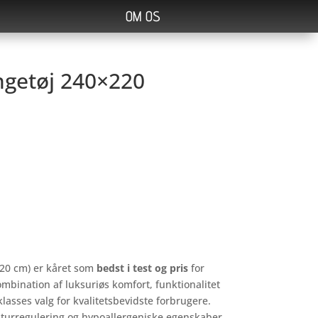
OM OS
getøj 240×220
220 cm) er kåret som
bedst i test og pris
for
ombination af luksuriøs komfort, funktionalitet
klasses valg for kvalitetsbevidste forbrugere.
aturregulering og hypoallergeniske egenskaber