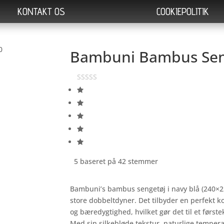
KONTAKT OS
COOKIEPOLITIK
Bambuni Bambus Sen
5 baseret på 42 stemmer
Bambuni’s bambus sengetøj i navy blå (240×
store dobbeltdyner. Det tilbyder en perfekt k
og bæredygtighed, hvilket gør det til et første
Med sin silkebløde tekstur, naturlige temper