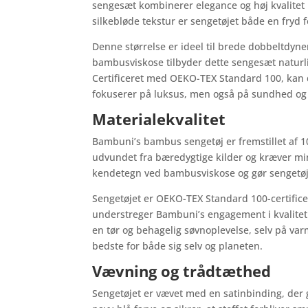
sengesæt kombinerer elegance og høj kvalitet 
silkebløde tekstur er sengetøjet både en fryd f
Denne størrelse er ideel til brede dobbeltdyn
bambusviskose tilbyder dette sengesæt naturl
Certificeret med OEKO-TEX Standard 100, kan du
fokuserer på luksus, men også på sundhed og
Materialekvalitet
Bambuni’s bambus sengetøj er fremstillet af 
udvundet fra bæredygtige kilder og kræver mini
kendetegn ved bambusviskose og gør sengetøjet 
Sengetøjet er OEKO-TEX Standard 100-certificere
understreger Bambuni’s engagement i kvalite
en tør og behagelig søvnoplevelse, selv på var
bedste for både sig selv og planeten.
Vævning og trådtæthed
Sengetøjet er vævet med en satinbinding, der 