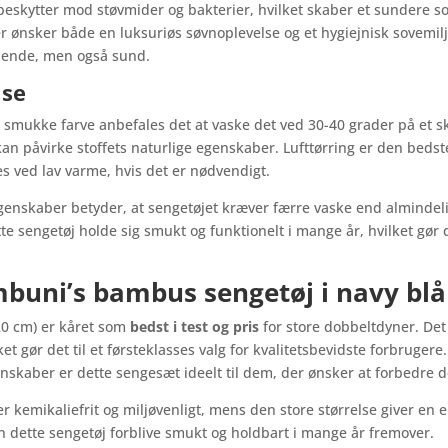
g beskytter mod støvmider og bakterier, hvilket skaber et sundere 
 der ønsker både en luksuriøs søvnoplevelse og et hygiejnisk sove
ppende, men også sund.
lse
og smukke farve anbefales det at vaske det ved 30-40 grader på et
n påvirke stoffets naturlige egenskaber. Lufttørring er den bedste
 ved lav varme, hvis det er nødvendigt.
genskaber betyder, at sengetøjet kræver færre vaske end almindel
te sengetøj holde sig smukt og funktionelt i mange år, hvilket gør d
buni’s bambus sengetøj i navy blå
20 cm) er kåret som
bedst i test og pris
for store dobbeltdyner. Det
et gør det til et førsteklasses valg for kvalitetsbevidste forbrugere
skaber er dette sengesæt ideelt til dem, der ønsker at forbedre d
r kemikaliefrit og miljøvenligt, mens den store størrelse giver en 
 dette sengetøj forblive smukt og holdbart i mange år fremover.