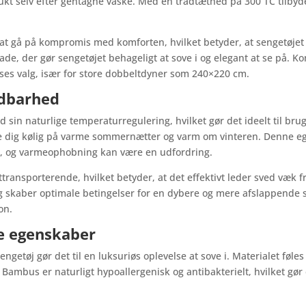
 smukt selv efter gentagne vaske. Med en trådtæthed på 300 TC tilb
at gå på kompromis med komforten, hvilket betyder, at sengetøjet 
lade, der gør sengetøjet behageligt at sove i og elegant at se på. 
sses valg, især for store dobbeltdyner som 240×220 cm.
ndbarhed
n naturlige temperaturregulering, hvilket gør det ideelt til brug
e dig kølig på varme sommernætter og varm om vinteren. Denne egen
n, og varmeophobning kan være en udfordring.
transporterende, hvilket betyder, at det effektivt leder sved væk f
og skaber optimale betingelser for en dybere og mere afslappende
on.
e egenskaber
getøj gør det til en luksuriøs oplevelse at sove i. Materialet føle
. Bambus er naturligt hypoallergenisk og antibakterielt, hvilket gør 